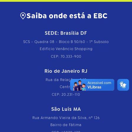
Saiba onde está a EBC
SEDE: Brasília DF
SCS - Quadra 08 - Bloco B 50/60 - 1º Subsolo
Edifício Venâncio Shopping
CEP: 70.333-900
Rio de Janeiro RJ
Rua da Relação, nº 18
Centro
CEP: 20.231-110
São Luís MA
Rua Armando Vieira da Silva, nº 126
Bairro de Fátima