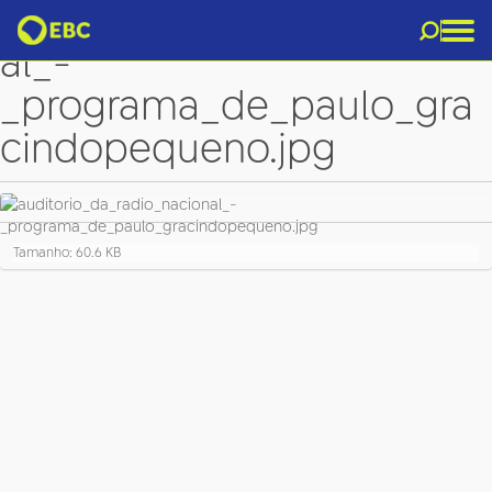
auditorio_da_radio_nacion
al_-
_programa_de_paulo_gra
cindopequeno.jpg
C
Tamanho: 60.6 KB
l
i
q
u
e
p
a
r
a
v
e
r