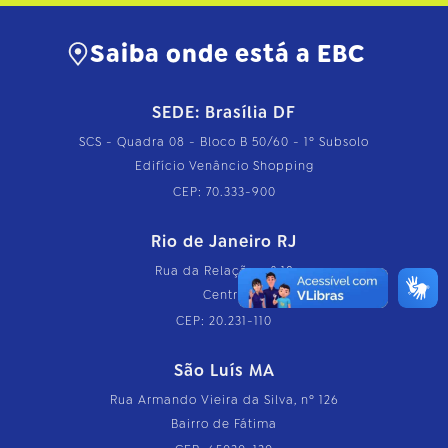
Saiba onde está a EBC
SEDE: Brasília DF
SCS - Quadra 08 - Bloco B 50/60 - 1º Subsolo
Edifício Venâncio Shopping
CEP: 70.333-900
Rio de Janeiro RJ
Rua da Relação, nº 18
Centro
CEP: 20.231-110
São Luís MA
Rua Armando Vieira da Silva, nº 126
Bairro de Fátima