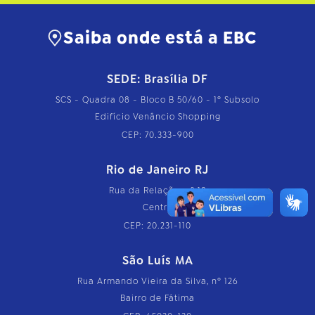
Saiba onde está a EBC
SEDE: Brasília DF
SCS - Quadra 08 - Bloco B 50/60 - 1º Subsolo
Edifício Venâncio Shopping
CEP: 70.333-900
Rio de Janeiro RJ
Rua da Relação, nº 18
Centro
CEP: 20.231-110
São Luís MA
Rua Armando Vieira da Silva, nº 126
Bairro de Fátima