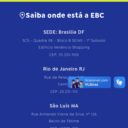
Saiba onde está a EBC
SEDE: Brasília DF
SCS - Quadra 08 - Bloco B 50/60 - 1º Subsolo
Edifício Venâncio Shopping
CEP: 70.333-900
Rio de Janeiro RJ
Rua da Relação, nº 18
Centro
CEP: 20.231-110
São Luís MA
Rua Armando Vieira da Silva, nº 126
Bairro de Fátima