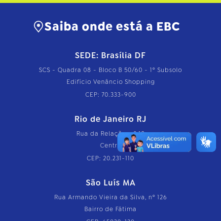
Saiba onde está a EBC
SEDE: Brasília DF
SCS - Quadra 08 - Bloco B 50/60 - 1º Subsolo
Edifício Venâncio Shopping
CEP: 70.333-900
Rio de Janeiro RJ
Rua da Relação, nº 18
Centro
CEP: 20.231-110
São Luís MA
Rua Armando Vieira da Silva, nº 126
Bairro de Fátima