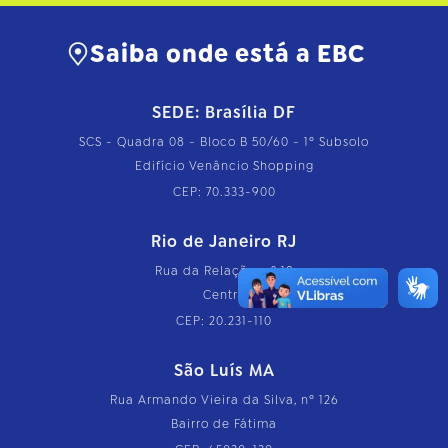
Saiba onde está a EBC
SEDE: Brasília DF
SCS - Quadra 08 - Bloco B 50/60 - 1º Subsolo
Edifício Venâncio Shopping
CEP: 70.333-900
Rio de Janeiro RJ
Rua da Relação, nº 18
Centro
CEP: 20.231-110
São Luís MA
Rua Armando Vieira da Silva, nº 126
Bairro de Fátima