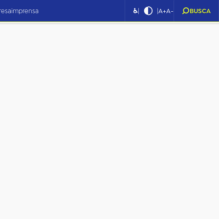
|
|
resa
imprensa
♿
A+
A-
BUSCA