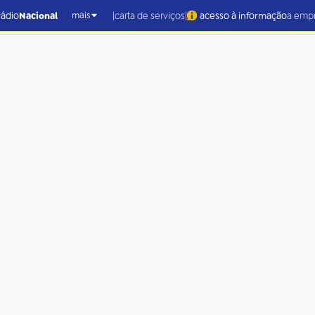
|
|
rádio
Nacional
carta de serviços
acesso à informação
a emp
mais