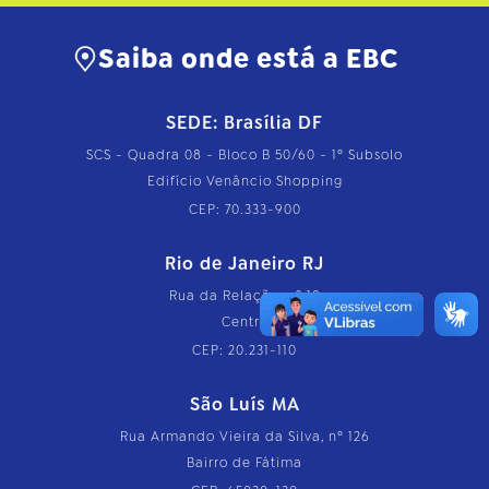
Saiba onde está a EBC
SEDE: Brasília DF
SCS - Quadra 08 - Bloco B 50/60 - 1º Subsolo
Edifício Venâncio Shopping
CEP: 70.333-900
Rio de Janeiro RJ
Rua da Relação, nº 18
Centro
CEP: 20.231-110
São Luís MA
Rua Armando Vieira da Silva, nº 126
Bairro de Fátima