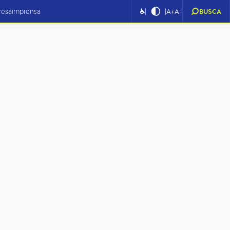
|
|
resa
imprensa
♿
A+
A-
BUSCA