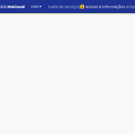
|
|
rádio
Nacional
carta de serviços
acesso à informação
a emp
mais