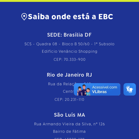
Saiba onde está a EBC
SEDE: Brasília DF
SCS - Quadra 08 - Bloco B 50/60 - 1º Subsolo
Edifício Venâncio Shopping
CEP: 70.333-900
Rio de Janeiro RJ
Rua da Relação, nº 18
Centro
CEP: 20.231-110
São Luís MA
Rua Armando Vieira da Silva, nº 126
Bairro de Fátima