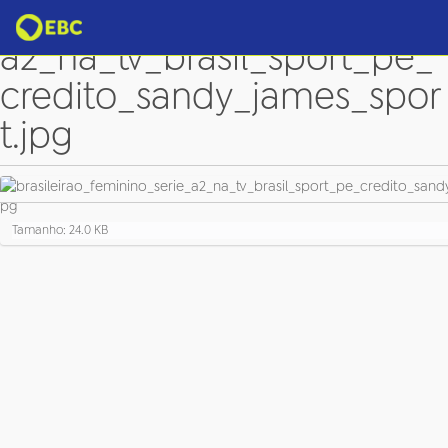
brasileirao_feminino_serie_
a2_na_tv_brasil_sport_pe_
credito_sandy_james_spor
t.jpg
C
Tamanho: 24.0 KB
l
i
q
u
e
p
a
r
a
v
e
r