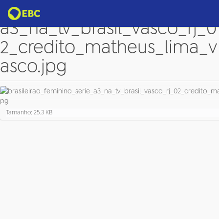
brasileirao_feminino_serie_
a3_na_tv_brasil_vasco_rj_0
2_credito_matheus_lima_v
asco.jpg
C
Tamanho: 25.3 KB
l
i
q
u
e
p
a
r
a
v
e
r