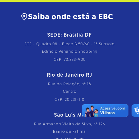
Saiba onde está a EBC
SEDE: Brasília DF
SCS - Quadra 08 - Bloco B 50/60 - 1º Subsolo
Edifício Venâncio Shopping
CEP: 70.333-900
Rio de Janeiro RJ
Rua da Relação, nº 18
Centro
CEP: 20.231-110
São Luís MA
Rua Armando Vieira da Silva, nº 126
Bairro de Fátima