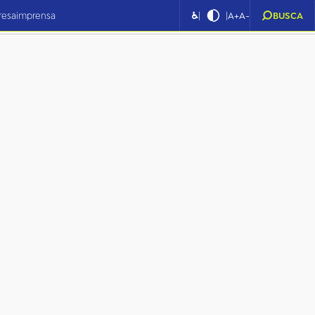
|
|
resa
imprensa
♿
A+
A-
BUSCA