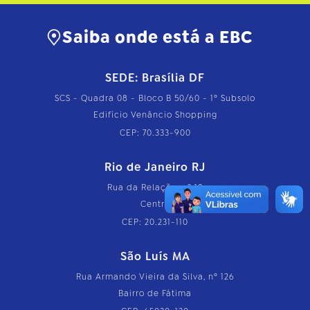
Saiba onde está a EBC
SEDE: Brasília DF
SCS - Quadra 08 - Bloco B 50/60 - 1º Subsolo
Edifício Venâncio Shopping
CEP: 70.333-900
Rio de Janeiro RJ
Rua da Relação, nº 18
Centro
CEP: 20.231-110
São Luís MA
Rua Armando Vieira da Silva, nº 126
Bairro de Fátima