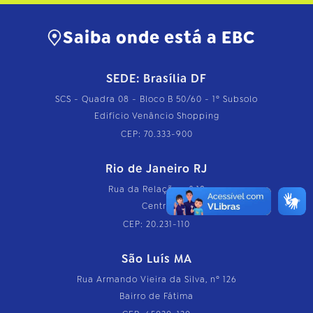
Saiba onde está a EBC
SEDE: Brasília DF
SCS - Quadra 08 - Bloco B 50/60 - 1º Subsolo
Edifício Venâncio Shopping
CEP: 70.333-900
Rio de Janeiro RJ
Rua da Relação, nº 18
Centro
CEP: 20.231-110
São Luís MA
Rua Armando Vieira da Silva, nº 126
Bairro de Fátima