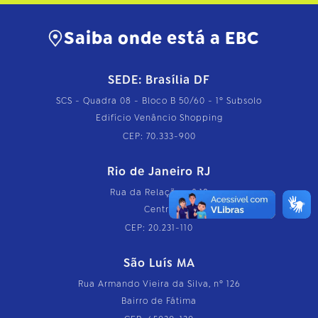
Saiba onde está a EBC
SEDE: Brasília DF
SCS - Quadra 08 - Bloco B 50/60 - 1º Subsolo
Edifício Venâncio Shopping
CEP: 70.333-900
Rio de Janeiro RJ
Rua da Relação, nº 18
Centro
CEP: 20.231-110
São Luís MA
Rua Armando Vieira da Silva, nº 126
Bairro de Fátima