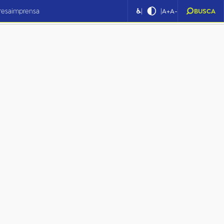
|
|
resa
imprensa
♿
A+
A-
BUSCA