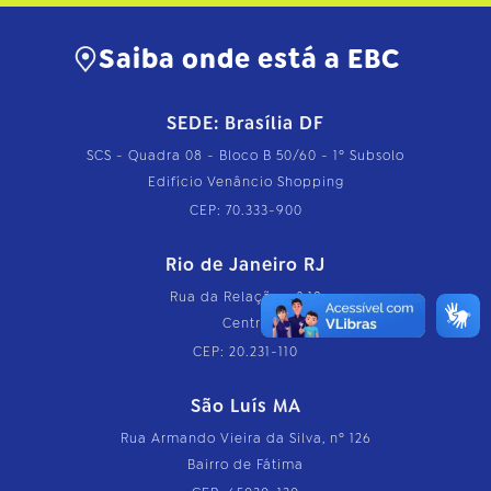
Saiba onde está a EBC
SEDE: Brasília DF
SCS - Quadra 08 - Bloco B 50/60 - 1º Subsolo
Edifício Venâncio Shopping
CEP: 70.333-900
Rio de Janeiro RJ
Rua da Relação, nº 18
Centro
CEP: 20.231-110
São Luís MA
Rua Armando Vieira da Silva, nº 126
Bairro de Fátima