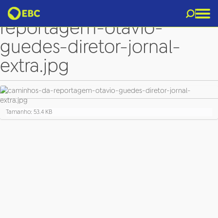
caminhos-da-
reportagem-otavio-
guedes-diretor-jornal-
extra.jpg
C
Tamanho: 53.4 KB
l
i
q
u
e
p
a
r
a
v
e
r