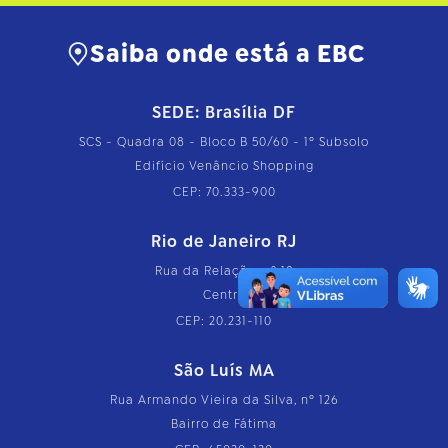
Saiba onde está a EBC
SEDE: Brasília DF
SCS - Quadra 08 - Bloco B 50/60 - 1º Subsolo
Edifício Venâncio Shopping
CEP: 70.333-900
Rio de Janeiro RJ
Rua da Relação, nº 18
Centro
CEP: 20.231-110
São Luís MA
Rua Armando Vieira da Silva, nº 126
Bairro de Fátima