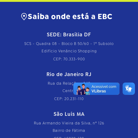
Saiba onde está a EBC
SEDE: Brasília DF
SCS - Quadra 08 - Bloco B 50/60 - 1º Subsolo
Edifício Venâncio Shopping
CEP: 70.333-900
Rio de Janeiro RJ
Rua da Relação, nº 18
Centro
CEP: 20.231-110
São Luís MA
Rua Armando Vieira da Silva, nº 126
Bairro de Fátima