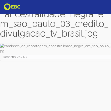
caminhos_da_reportagem
_ancestralidade_negra_e
m_sao_paulo_03_credito_
divulgacao_tv_brasil.jpg
C
Tamanho: 25.2 KB
l
i
q
u
e
p
a
r
a
v
e
r