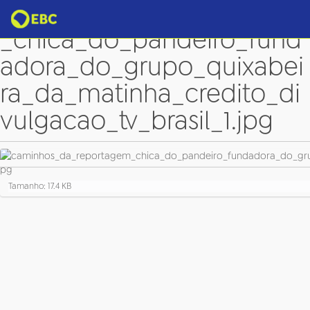
caminhos_da_reportagem
_chica_do_pandeiro_fund
adora_do_grupo_quixabei
ra_da_matinha_credito_di
vulgacao_tv_brasil_1.jpg
C
Tamanho: 17.4 KB
l
i
q
u
e
p
a
r
a
v