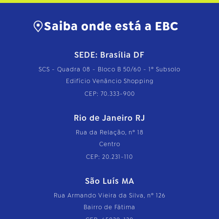
…
Saiba onde está a EBC
SEDE: Brasília DF
SCS - Quadra 08 - Bloco B 50/60 - 1º Subsolo
Edifício Venâncio Shopping
CEP: 70.333-900
Rio de Janeiro RJ
Rua da Relação, nº 18
Centro
CEP: 20.231-110
São Luís MA
Rua Armando Vieira da Silva, nº 126
Bairro de Fátima