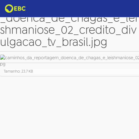
caminhos_da_reportagem
_doenca_de_chagas_e_lei
shmaniose_02_credito_div
ulgacao_tv_brasil.jpg
C
Tamanho: 23.7 KB
l
i
q
u
e
p
a
r
a
v
e
r