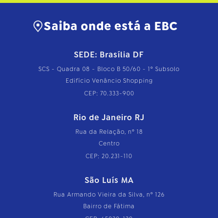
…
Saiba onde está a EBC
SEDE: Brasília DF
SCS - Quadra 08 - Bloco B 50/60 - 1º Subsolo
Edifício Venâncio Shopping
CEP: 70.333-900
Rio de Janeiro RJ
Rua da Relação, nº 18
Centro
CEP: 20.231-110
São Luís MA
Rua Armando Vieira da Silva, nº 126
Bairro de Fátima