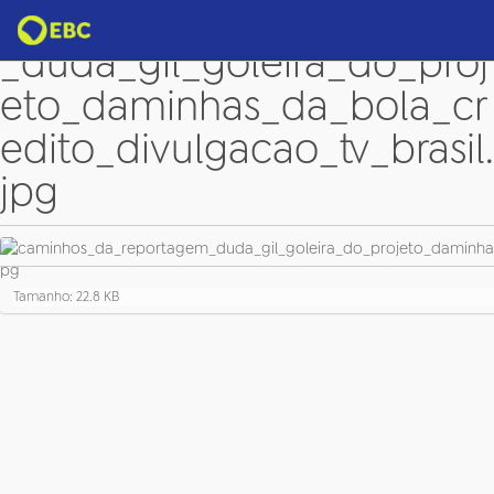
caminhos_da_reportagem
_duda_gil_goleira_do_proj
eto_daminhas_da_bola_cr
edito_divulgacao_tv_brasil.
jpg
C
Tamanho: 22.8 KB
l
i
q
u
e
p
a
r
a
v