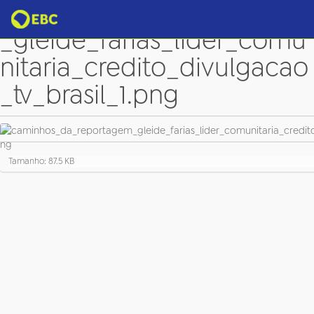
caminhos_da_reportagem
_gleide_farias_lider_comu
nitaria_credito_divulgacao
_tv_brasil_1.png
C
Tamanho: 87.5 KB
l
i
q
u
e
p
a
r
a
v
e
r