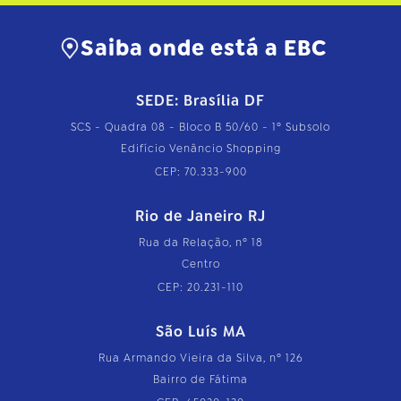
…
Saiba onde está a EBC
SEDE: Brasília DF
SCS - Quadra 08 - Bloco B 50/60 - 1º Subsolo
Edifício Venâncio Shopping
CEP: 70.333-900
Rio de Janeiro RJ
Rua da Relação, nº 18
Centro
CEP: 20.231-110
São Luís MA
Rua Armando Vieira da Silva, nº 126
Bairro de Fátima