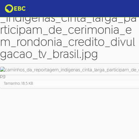
caminhos_da_reportagem
_indigenas_cinta_larga_pa
rticipam_de_cerimonia_e
m_rondonia_credito_divul
gacao_tv_brasil.jpg
C
Tamanho: 18.5 KB
l
i
q
u
e
p
a
r
a
v