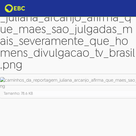
caminhos_da_reportagem
_juliana_arcanjo_afirma_q
ue_maes_sao_julgadas_m
ais_severamente_que_ho
mens_divulgacao_tv_brasil
.png
C
Tamanho: 78.6 KB
l
i
q
u
e
p
a
r