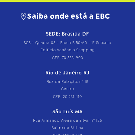
t
o
…
Saiba onde está a EBC
SEDE: Brasília DF
SCS - Quadra 08 - Bloco B 50/60 - 1º Subsolo
Edifício Venâncio Shopping
CEP: 70.333-900
Rio de Janeiro RJ
Rua da Relação, nº 18
Centro
CEP: 20.231-110
São Luís MA
Rua Armando Vieira da Silva, nº 126
Bairro de Fátima