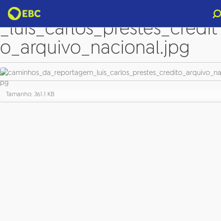
caminhos_da_reportagem
_luis_carlos_prestes_credit
o_arquivo_nacional.jpg
C
Tamanho: 361.1 KB
l
i
q
u
e
p
a
r
a
v
e
r
a
i
m