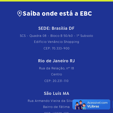
Saiba onde está a EBC
SEDE: Brasília DF
SCS - Quadra 08 - Bloco B 50/60 - 1º Subsolo
Edifício Venâncio Shopping
CEP: 70.333-900
Rio de Janeiro RJ
Rua da Relação, nº 18
Centro
CEP: 20.231-110
São Luís MA
Rua Armando Vieira da Silva, nº 126
Bairro de Fátima