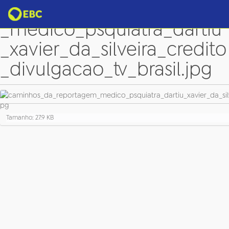
caminhos_da_reportagem
_medico_psquiatra_dartiu
_xavier_da_silveira_credito
_divulgacao_tv_brasil.jpg
C
Tamanho: 27.9 KB
l
i
q
u
e
p
a
r
a
v
e
r