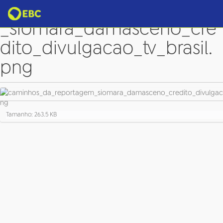
caminhos_da_reportagem
_siomara_damasceno_cre
dito_divulgacao_tv_brasil.
png
C
Tamanho: 263.5 KB
l
i
q
u
e
p
a
r
a
v
e
r