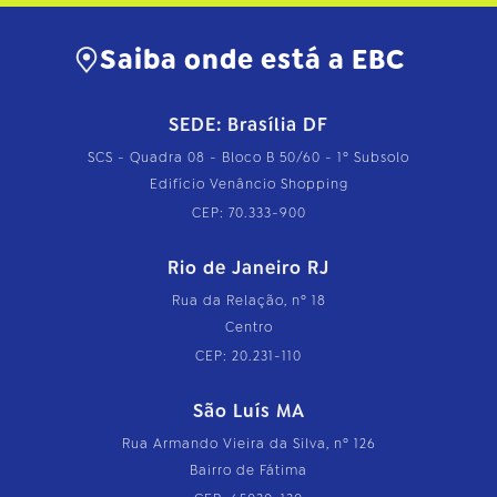
t
o
…
Saiba onde está a EBC
SEDE: Brasília DF
SCS - Quadra 08 - Bloco B 50/60 - 1º Subsolo
Edifício Venâncio Shopping
CEP: 70.333-900
Rio de Janeiro RJ
Rua da Relação, nº 18
Centro
CEP: 20.231-110
São Luís MA
Rua Armando Vieira da Silva, nº 126
Bairro de Fátima