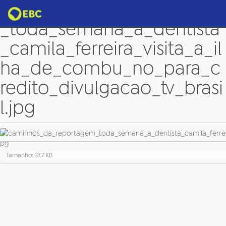
caminhos_da_reportagem
_toda_semana_a_dentista
_camila_ferreira_visita_a_il
ha_de_combu_no_para_c
redito_divulgacao_tv_brasi
l.jpg
C
Tamanho: 37.7 KB
l
i
q
u
e
p
a
r