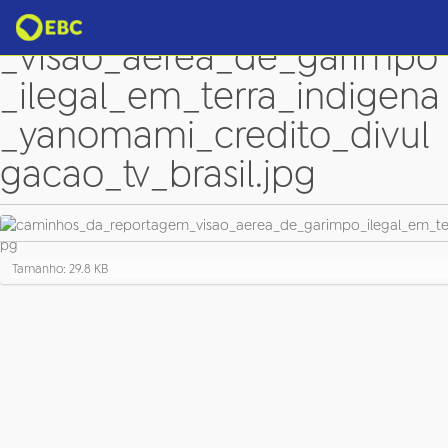
caminhos_da_reportagem
_visao_aerea_de_garimpo
_ilegal_em_terra_indigena
_yanomami_credito_divul
gacao_tv_brasil.jpg
C
Tamanho: 29.8 KB
l
i
q
u
e
p
a
r
a
v