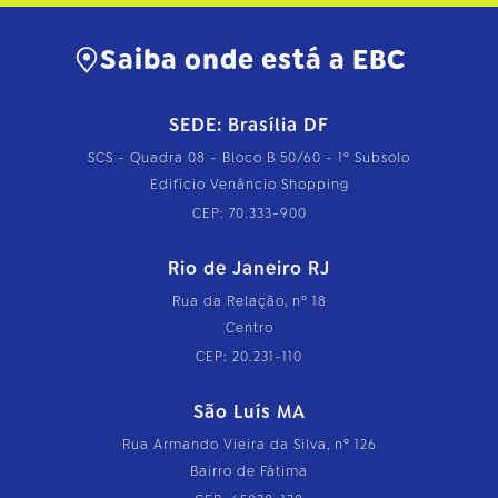
…
Saiba onde está a EBC
SEDE: Brasília DF
SCS - Quadra 08 - Bloco B 50/60 - 1º Subsolo
Edifício Venâncio Shopping
CEP: 70.333-900
Rio de Janeiro RJ
Rua da Relação, nº 18
Centro
CEP: 20.231-110
São Luís MA
Rua Armando Vieira da Silva, nº 126
Bairro de Fátima