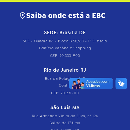
Saiba onde está a EBC
SEDE: Brasília DF
SCS - Quadra 08 - Bloco B 50/60 - 1º Subsolo
Edifício Venâncio Shopping
CEP: 70.333-900
Rio de Janeiro RJ
Rua da Relação, nº 18
Centro
CEP: 20.231-110
São Luís MA
Rua Armando Vieira da Silva, nº 126
Bairro de Fátima