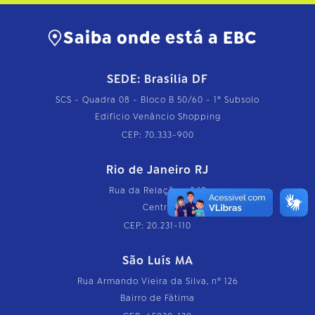
Saiba onde está a EBC
SEDE: Brasília DF
SCS - Quadra 08 - Bloco B 50/60 - 1º Subsolo
Edifício Venâncio Shopping
CEP: 70.333-900
Rio de Janeiro RJ
Rua da Relação, nº 18
Centro
CEP: 20.231-110
São Luís MA
Rua Armando Vieira da Silva, nº 126
Bairro de Fátima