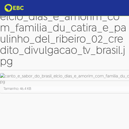
canto_e_sabor_do_brasil_
elcio_dias_e_amorim_co
m_familia_du_catira_e_pa
ulinho_del_ribeiro_02_cre
dito_divulgacao_tv_brasil.j
pg
C
Tamanho: 46.4 KB
l
i
q
u
e
p
a
r