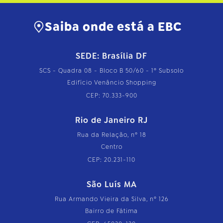
t
o
…
Saiba onde está a EBC
SEDE: Brasília DF
SCS - Quadra 08 - Bloco B 50/60 - 1º Subsolo
Edifício Venâncio Shopping
CEP: 70.333-900
Rio de Janeiro RJ
Rua da Relação, nº 18
Centro
CEP: 20.231-110
São Luís MA
Rua Armando Vieira da Silva, nº 126
Bairro de Fátima