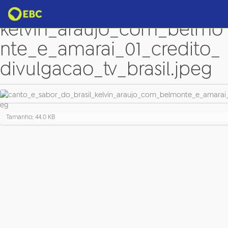
canto_e_sabor_do_brasil_
kelvin_araujo_com_belmo
nte_e_amarai_01_credito_
divulgacao_tv_brasil.jpeg
C
Tamanho: 44.0 KB
l
i
q
u
e
p
a
r
a
v
e
r