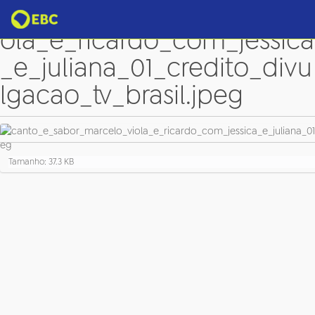
canto_e_sabor_marcelo_vi
ola_e_ricardo_com_jessica
_e_juliana_01_credito_divu
lgacao_tv_brasil.jpeg
C
Tamanho: 37.3 KB
l
i
q
u
e
p
a
r
a
v
e
r