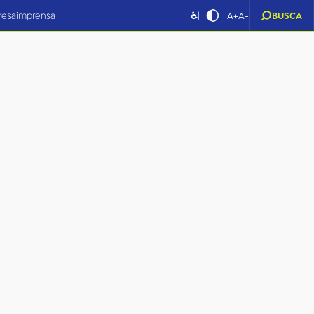
|
|
resa
imprensa
♿
A+
A-
BUSCA