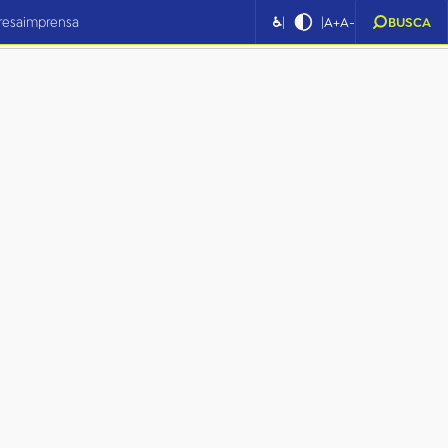
|
|
resa
imprensa
♿
A+
A-
BUSCA