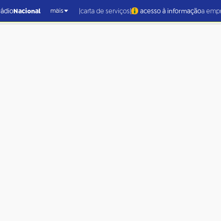
|
|
rádio
Nacional
carta de serviços
acesso à informação
a emp
mais