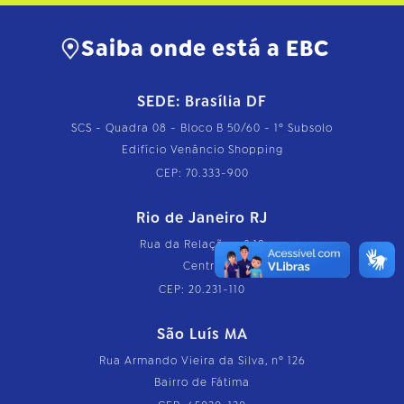
Saiba onde está a EBC
SEDE: Brasília DF
SCS - Quadra 08 - Bloco B 50/60 - 1º Subsolo
Edifício Venâncio Shopping
CEP: 70.333-900
Rio de Janeiro RJ
Rua da Relação, nº 18
Centro
CEP: 20.231-110
São Luís MA
Rua Armando Vieira da Silva, nº 126
Bairro de Fátima