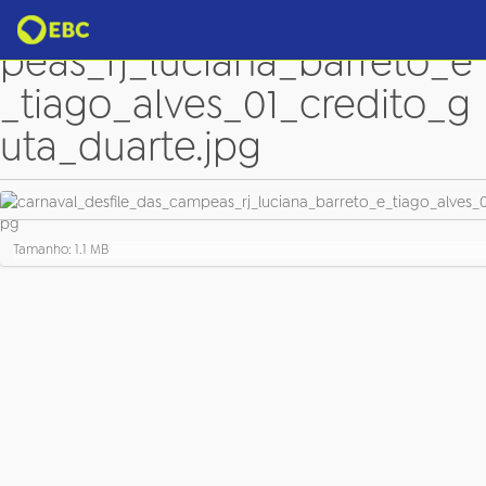
carnaval_desfile_das_cam
peas_rj_luciana_barreto_e
_tiago_alves_01_credito_g
uta_duarte.jpg
C
Tamanho: 1.1 MB
l
i
q
u
e
p
a
r
a
v
e
r