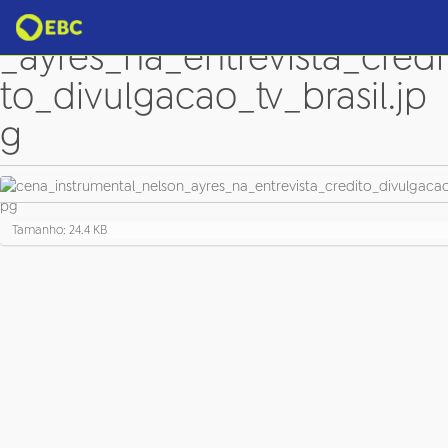
cena_instrumental_nelson
_ayres_na_entrevista_credi
to_divulgacao_tv_brasil.jp
g
C
Tamanho: 24.4 KB
l
i
q
u
e
p
a
r
a
v
e
r