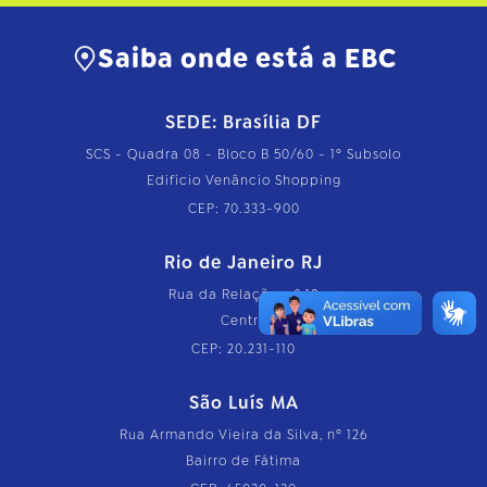
Saiba onde está a EBC
SEDE: Brasília DF
SCS - Quadra 08 - Bloco B 50/60 - 1º Subsolo
Edifício Venâncio Shopping
CEP: 70.333-900
Rio de Janeiro RJ
Rua da Relação, nº 18
Centro
CEP: 20.231-110
São Luís MA
Rua Armando Vieira da Silva, nº 126
Bairro de Fátima