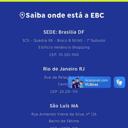
Saiba onde está a EBC
SEDE: Brasília DF
SCS - Quadra 08 - Bloco B 50/60 - 1º Subsolo
Edifício Venâncio Shopping
CEP: 70.333-900
Rio de Janeiro RJ
Rua da Relação, nº 18
Centro
CEP: 20.231-110
São Luís MA
Rua Armando Vieira da Silva, nº 126
Bairro de Fátima