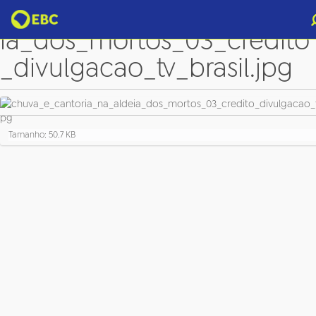
chuva_e_cantoria_na_alde
ia_dos_mortos_03_credito
_divulgacao_tv_brasil.jpg
C
Tamanho: 50.7 KB
l
i
q
u
e
p
a
r
a
v
e
r
a
i
m