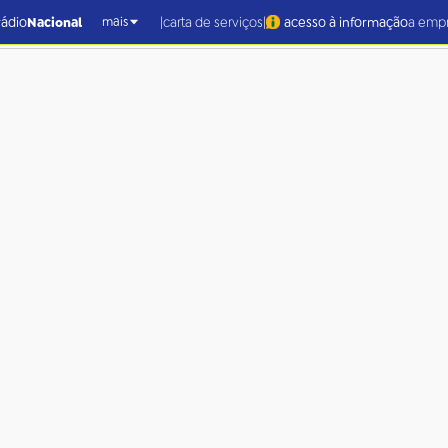
|
|
rádio
Nacional
carta de serviços
acesso à informação
a emp
mais