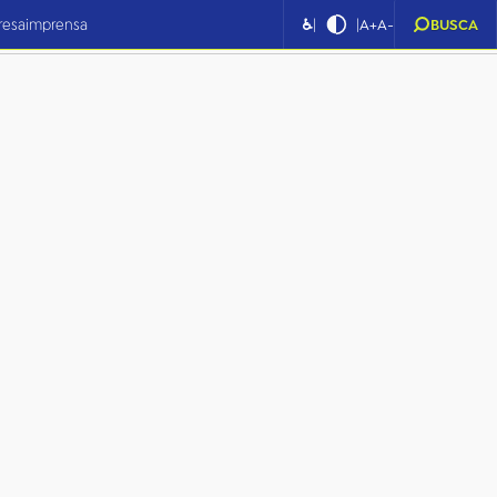
|
|
resa
imprensa
♿
A+
A-
BUSCA