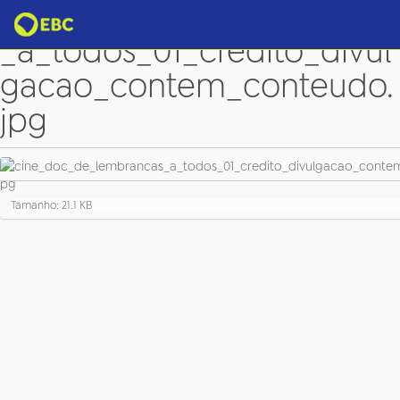
cine_doc_de_lembrancas
_a_todos_01_credito_divul
gacao_contem_conteudo.
jpg
C
Tamanho: 21.1 KB
l
i
q
u
e
p
a
r
a
v
e
r