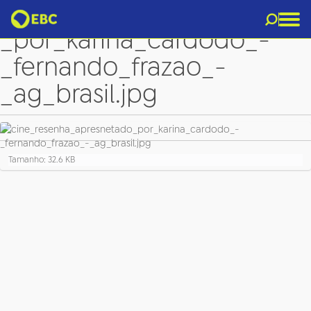
cine_resenha_apresnetado
_por_karina_cardodo_-
_fernando_frazao_-
_ag_brasil.jpg
C
Tamanho: 32.6 KB
l
i
q
u
e
p
a
r
a
v
e
r