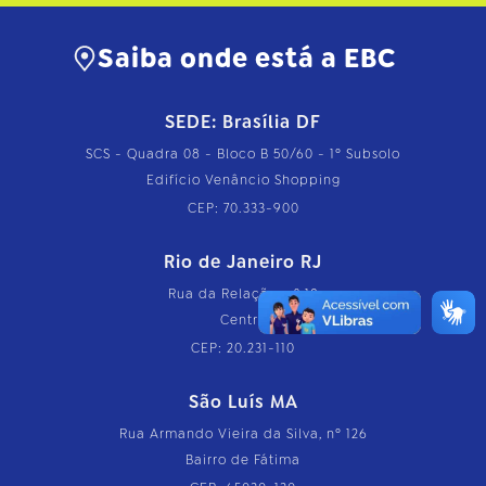
Saiba onde está a EBC
SEDE: Brasília DF
SCS - Quadra 08 - Bloco B 50/60 - 1º Subsolo
Edifício Venâncio Shopping
CEP: 70.333-900
Rio de Janeiro RJ
Rua da Relação, nº 18
Centro
CEP: 20.231-110
São Luís MA
Rua Armando Vieira da Silva, nº 126
Bairro de Fátima