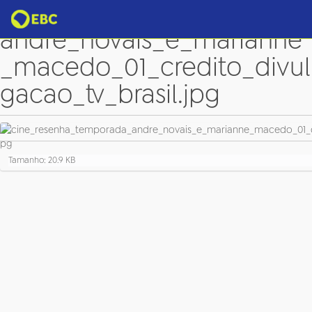
cine_resenha_temporada_
andre_novais_e_marianne
_macedo_01_credito_divul
gacao_tv_brasil.jpg
C
Tamanho: 20.9 KB
l
i
q
u
e
p
a
r
a
v
e
r